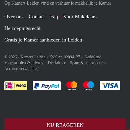
Op Kamers Leiden vind en verhuur je makkelijk je Kamer
Over ons
Contact
Faq
Voor Makelaars
Herroepingsrecht
Gratis je Kamer aanbieden in Leiden
© 2026 - Kamers Leiden - KvK nr. 02094127 –
Nederland
Voorwaarden & privacy
Disclaimer
Spam & nep-accounts
Account verwijderen
Je rekent gemakkelijk af met Paypal
Je rekent gemakkelijk af met M
Je rekent gemakkelij
Je re
NU REAGEREN