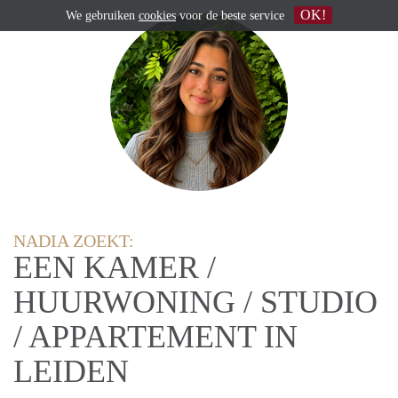
OK!
We gebruiken
cookies
voor de beste service
NADIA ZOEKT:
EEN KAMER /
HUURWONING / STUDIO
/ APPARTEMENT IN
LEIDEN