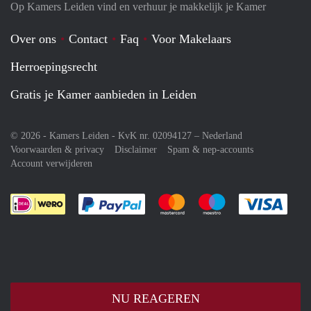
Op Kamers Leiden vind en verhuur je makkelijk je Kamer
Over ons
Contact
Faq
Voor Makelaars
Herroepingsrecht
Gratis je Kamer aanbieden in Leiden
© 2026 - Kamers Leiden - KvK nr. 02094127 –
Nederland
Voorwaarden & privacy
Disclaimer
Spam & nep-accounts
Account verwijderen
Je rekent gemakkelijk af met Paypal
Je rekent gemakkelijk af met M
Je rekent gemakkelij
Je re
NU REAGEREN