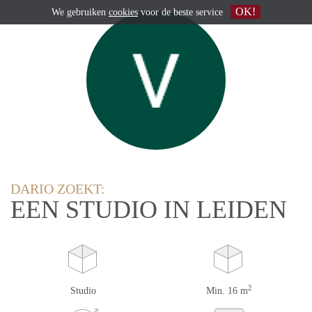
OK!
We gebruiken
cookies
voor de beste service
DARIO ZOEKT:
EEN STUDIO IN LEIDEN
2
Studio
Min. 16 m