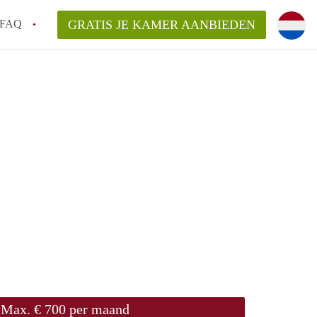
FAQ
GRATIS JE KAMER AANBIEDEN
te vinden!
n!
an KamersLeiden?
arsvergoeding/bemiddelingsvergoeding?
Max. € 700 per maand