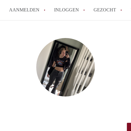
AANMELDEN
INLOGGEN
GEZOCHT
Tips: om in Leiden een kamer 
How to translate KamersLeide
Wat is KamersLeiden?
Wat is de privacyverklaring v
Berekent KamersLeiden makela
Alle veelgestelde vragen