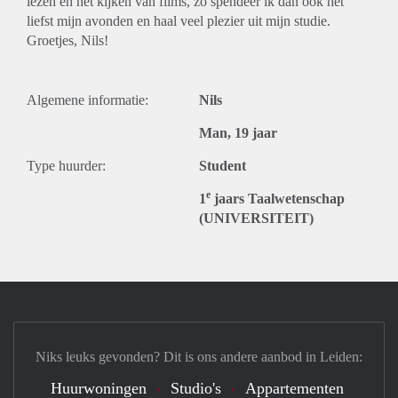
lezen en het kijken van films, zo spendeer ik dan ook het
liefst mijn avonden en haal veel plezier uit mijn studie.
Groetjes, Nils!
Algemene informatie:
Nils
Man, 19 jaar
Type huurder:
Student
e
1
jaars Taalwetenschap
(UNIVERSITEIT)
Niks leuks gevonden? Dit is ons andere aanbod in Leiden:
Huurwoningen
Studio's
Appartementen