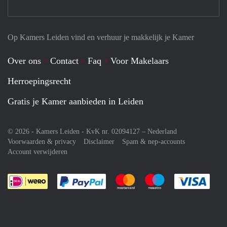
Op Kamers Leiden vind en verhuur je makkelijk je Kamer
Over ons
Contact
Faq
Voor Makelaars
Herroepingsrecht
Gratis je Kamer aanbieden in Leiden
© 2026 - Kamers Leiden - KvK nr. 02094127 –
Nederland
Voorwaarden & privacy
Disclaimer
Spam & nep-accounts
Account verwijderen
Je rekent gemakkelijk af met Paypal
Je rekent gemakkelijk af met M
Je rekent gemakkelij
Je re