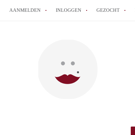
AANMELDEN
INLOGGEN
GEZOCHT
Tips: om in Leiden een kamer 
How to translate KamersLeide
Wat is KamersLeiden?
Wat is de privacyverklaring v
Berekent KamersLeiden makela
Alle veelgestelde vragen