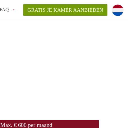
FAQ
GRATIS JE KAMER AANBIEDEN
te vinden!
n!
an KamersLeiden?
arsvergoeding/bemiddelingsvergoeding?
Max. € 600 per maand