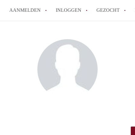
AANMELDEN
INLOGGEN
GEZOCHT
Tips: om in Leiden een kamer 
How to translate KamersLeide
Wat is KamersLeiden?
Wat is de privacyverklaring v
Berekent KamersLeiden makela
Alle veelgestelde vragen