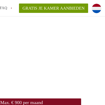
FAQ
GRATIS JE KAMER AANBIEDEN
te vinden!
n!
an KamersLeiden?
arsvergoeding/bemiddelingsvergoeding?
Max. € 900 per maand