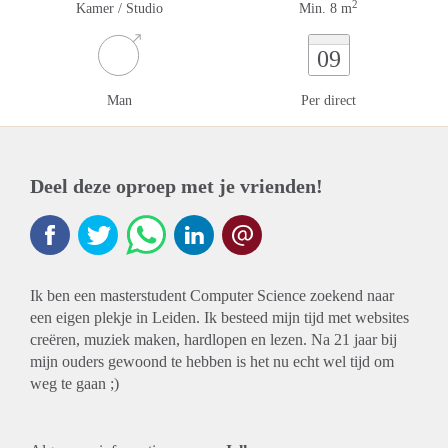
2
Kamer / Studio
Min. 8 m
09
Man
Per direct
Deel deze oproep met je vrienden!
Ik ben een masterstudent Computer Science zoekend naar
een eigen plekje in Leiden. Ik besteed mijn tijd met websites
creëren, muziek maken, hardlopen en lezen. Na 21 jaar bij
mijn ouders gewoond te hebben is het nu echt wel tijd om
weg te gaan ;)