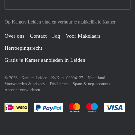
Op Kamers Leiden vind en verhuur je makkelijk je Kamer
Over ons
Contact
Faq
Voor Makelaars
Herroepingsrecht
Gratis je Kamer aanbieden in Leiden
© 2026 - Kamers Leiden - KvK nr. 02094127 –
Nederland
Voorwaarden & privacy
Disclaimer
Spam & nep-accounts
Account verwijderen
Je rekent gemakkelijk af met Paypal
Je rekent gemakkelijk af met M
Je rekent gemakkelij
Je re