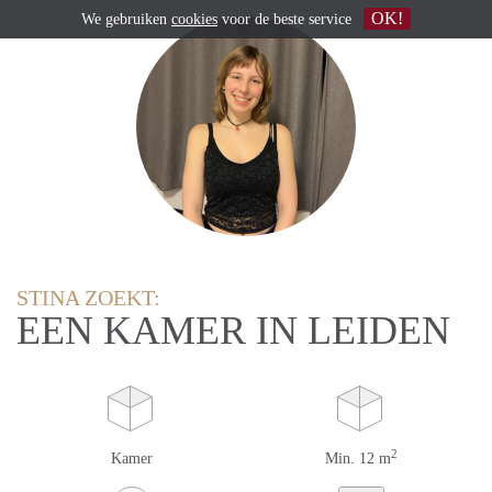
OK!
We gebruiken
cookies
voor de beste service
STINA ZOEKT:
EEN KAMER IN LEIDEN
2
Kamer
Min. 12 m