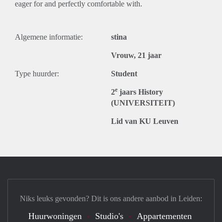
eager for and perfectly comfortable with.
Algemene informatie:
stina
Vrouw, 21 jaar
Type huurder:
Student
e
2
jaars History
(UNIVERSITEIT)
Lid van KU Leuven
Niks leuks gevonden? Dit is ons andere aanbod in Leiden:
Huurwoningen
Studio's
Appartementen