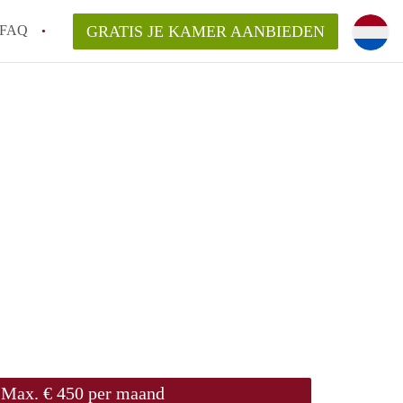
FAQ
GRATIS JE KAMER AANBIEDEN
te vinden!
n!
an KamersLeiden?
arsvergoeding/bemiddelingsvergoeding?
Max. € 450 per maand