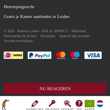
Herroepingsrecht
Gratis je Kamer aanbieden in Leiden
© 2026 - Kamers Leiden - KvK nr. 02094127 –
Nederland
Voorwaarden & privacy
Disclaimer
Spam & nep-accounts
Account verwijderen
Je rekent gemakkelijk af met Paypal
Je rekent gemakkelijk af met M
Je rekent gemakkelij
Je re
NU REAGEREN
+
AANMELDEN
INLOGGEN
GEZOCHT
FAQ
KAMER