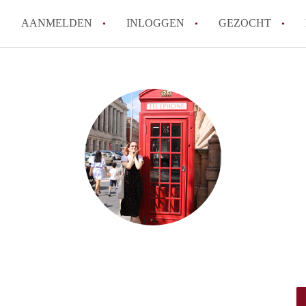
AANMELDEN
INLOGGEN
GEZOCHT
Tips: om in Leiden een kamer 
How to translate KamersLeide
Wat is KamersLeiden?
Wat is de privacyverklaring v
Berekent KamersLeiden makela
Alle veelgestelde vragen