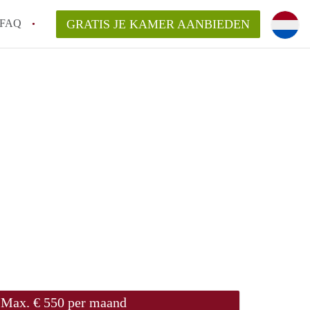
FAQ
GRATIS JE KAMER AANBIEDEN
te vinden!
n!
an KamersLeiden?
arsvergoeding/bemiddelingsvergoeding?
Max. € 550 per maand