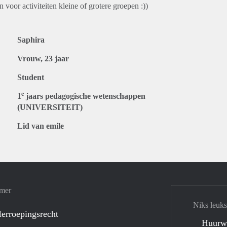
voor activiteiten kleine of grotere groepen :))
Saphira
Vrouw, 23 jaar
Student
e
1
jaars pedagogische wetenschappen
(UNIVERSITEIT)
Lid van emile
amer
Niks leuks
erroepingsrecht
Huurw