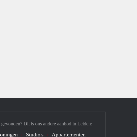
 gevonden? Dit is ons andere aanbod in Leiden:
oningen
Studio's
Appartementen