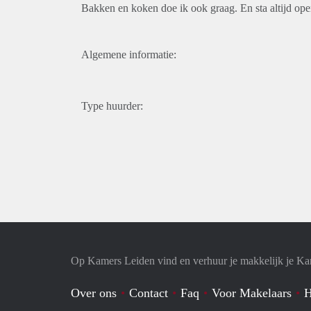
Bakken en koken doe ik ook graag. En sta altijd open 
Algemene informatie:
Type huurder:
Op Kamers Leiden vind en verhuur je makkelijk je K
Over ons
Contact
Faq
Voor Makelaars
H