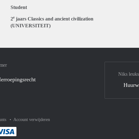
Student
e
2
jaars Classics and ancient civilization
(UNIVERSITEIT)
amer
Niks leuks
erroepingsrecht
Huurw
unts
Account verwijderen
met Paypal
kelijk af met Mastercard
ent gemakkelijk af met Meastro
Je rekent gemakkelijk af met Visa