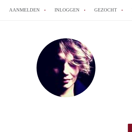
AANMELDEN
INLOGGEN
GEZOCHT
Tips: om in Leiden een kamer 
How to translate KamersLeide
Wat is KamersLeiden?
Wat is de privacyverklaring v
Berekent KamersLeiden makela
Alle veelgestelde vragen