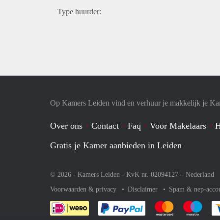
Type huurder:
Op Kamers Leiden vind en verhuur je makkelijk je K
Over ons
Contact
Faq
Voor Makelaars
H
Gratis je Kamer aanbieden in Leiden
© 2026 - Kamers Leiden - KvK nr. 02094127 –
Nederland
Voorwaarden & privacy
Disclaimer
Spam & nep-acco
Je rekent gemakkelijk af 
Je rekent gemak
Je rek