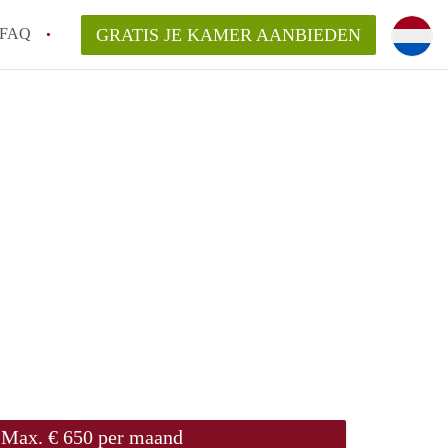
FAQ
GRATIS JE KAMER AANBIEDEN
te vinden!
n!
an KamersLeiden?
arsvergoeding/bemiddelingsvergoeding?
Max. € 650 per maand