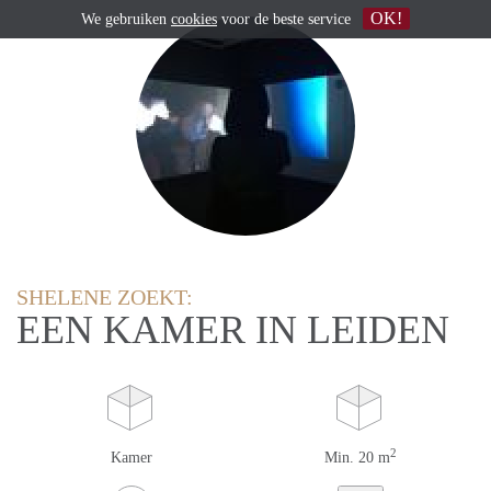
OK!
We gebruiken
cookies
voor de beste service
SHELENE ZOEKT:
EEN KAMER IN LEIDEN
2
Kamer
Min. 20 m