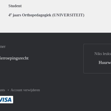
Student
e
4
jaars Orthopedagogiek (UNIVERSITEIT)
amer
Niks leuks
erroepingsrecht
Huurw
unts
Account verwijderen
met Paypal
kelijk af met Mastercard
ent gemakkelijk af met Meastro
Je rekent gemakkelijk af met Visa