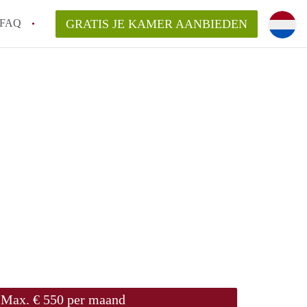
FAQ
GRATIS JE KAMER AANBIEDEN
te vinden!
n!
an KamersLeiden?
arsvergoeding/bemiddelingsvergoeding?
Max. € 550 per maand