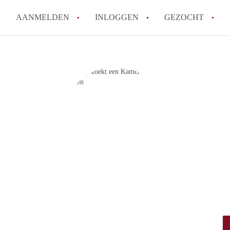
AANMELDEN
INLOGGEN
GEZOCHT
Tips: om in Leiden een kamer 
How to translate KamersLeide
Wat is KamersLeiden?
Wat is de privacyverklaring v
Berekent KamersLeiden makela
Alle veelgestelde vragen