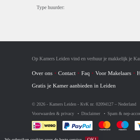
Type huurder:
Op Kamers Leiden vind en verhuur je makkelijk je K
Over ons
Contact
Faq
Voor Makelaars
H
Gratis je Kamer aanbieden in Leiden
© 2026 - Kamers Leiden - KvK nr. 02094127 –
Nederland
Voorwaarden & privacy
Disclaimer
Spam & nep-acco
Je rekent gemakkelijk af 
Je rekent gemak
Je rek
OK!
We gebruiken
cookies
voor de beste service