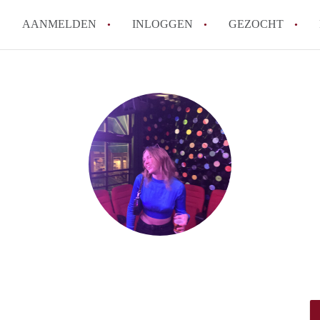
AANMELDEN
INLOGGEN
GEZOCHT
Tips: om in Leiden een kamer 
How to translate KamersLeide
Wat is KamersLeiden?
Wat is de privacyverklaring v
Berekent KamersLeiden makela
Alle veelgestelde vragen