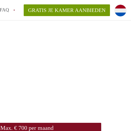
FAQ
GRATIS JE KAMER AANBIEDEN
te vinden!
n!
an KamersLeiden?
arsvergoeding/bemiddelingsvergoeding?
Max. € 700 per maand