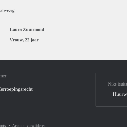
 afwezig.
Laura Zuurmond
Vrouw, 22 jaar
amer
Niks leuks
erroepingsrecht
Huurw
unts
Account verwijderen