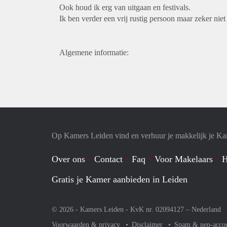
Ook houd ik erg van uitgaan en festivals.
Ik ben verder een vrij rustig persoon maar zeker niet
Algemene informatie:
Op Kamers Leiden vind en verhuur je makkelijk je K
Over ons
Contact
Faq
Voor Makelaars
H
Gratis je Kamer aanbieden in Leiden
© 2026 - Kamers Leiden - KvK nr. 02094127 –
Nederland
Voorwaarden & privacy
Disclaimer
Spam & nep-acco