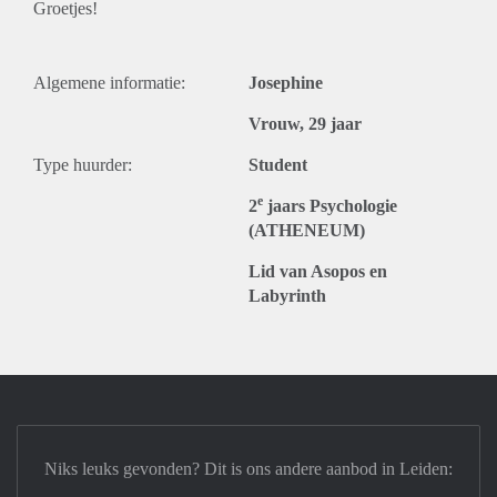
Groetjes!
Algemene informatie:
Josephine
Vrouw, 29 jaar
Type huurder:
Student
e
2
jaars Psychologie
(ATHENEUM)
Lid van Asopos en
Labyrinth
Niks leuks gevonden? Dit is ons andere aanbod in Leiden: