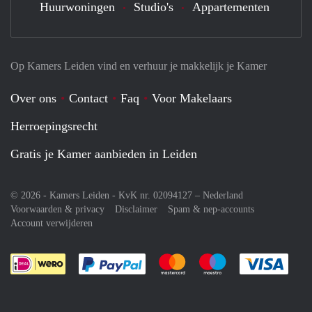
Huurwoningen
Studio's
Appartementen
Op Kamers Leiden vind en verhuur je makkelijk je Kamer
Over ons
Contact
Faq
Voor Makelaars
Herroepingsrecht
Gratis je Kamer aanbieden in Leiden
© 2026 - Kamers Leiden - KvK nr. 02094127 –
Nederland
Voorwaarden & privacy
Disclaimer
Spam & nep-accounts
Account verwijderen
Je rekent gemakkelijk af met Paypal
Je rekent gemakkelijk af met M
Je rekent gemakkelij
Je re