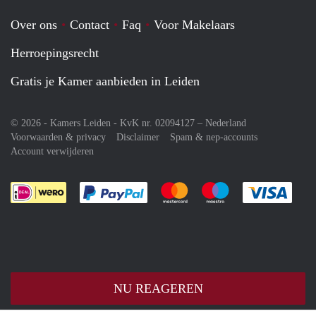
Over ons
Contact
Faq
Voor Makelaars
Herroepingsrecht
Gratis je Kamer aanbieden in Leiden
© 2026 - Kamers Leiden - KvK nr. 02094127 –
Nederland
Voorwaarden & privacy
Disclaimer
Spam & nep-accounts
Account verwijderen
Je rekent gemakkelijk af met Paypal
Je rekent gemakkelijk af met M
Je rekent gemakkelij
Je re
NU REAGEREN