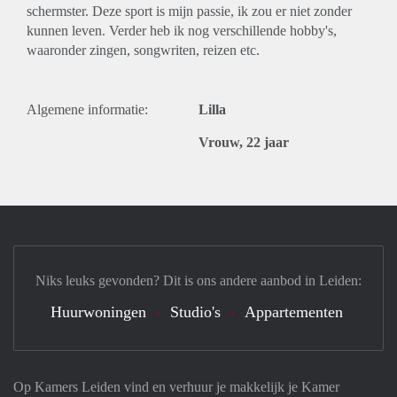
schermster. Deze sport is mijn passie, ik zou er niet zonder
kunnen leven. Verder heb ik nog verschillende hobby's,
waaronder zingen, songwriten, reizen etc.
Algemene informatie:
Lilla
Vrouw, 22 jaar
Niks leuks gevonden? Dit is ons andere aanbod in Leiden:
Huurwoningen
Studio's
Appartementen
Op Kamers Leiden vind en verhuur je makkelijk je Kamer