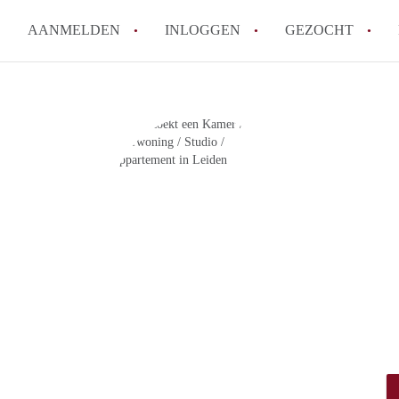
AANMELDEN
INLOGGEN
GEZOCHT
Tips: om in Leiden een kamer 
How to translate KamersLeide
Wat is KamersLeiden?
Wat is de privacyverklaring v
Berekent KamersLeiden makela
Alle veelgestelde vragen