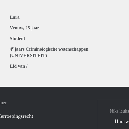
Lara
Vrouw, 25 jaar
Student
e
4
jaars Criminologische wetenschappen
(UNIVERSITEIT)
Lid van /
amer
Niks leuks
erroepingsrecht
Huurw