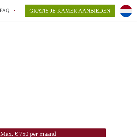
FAQ
GRATIS JE KAMER AANBIEDEN
te vinden!
n!
an KamersLeiden?
arsvergoeding/bemiddelingsvergoeding?
Max. € 750 per maand