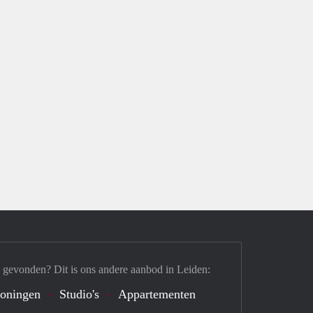
 gevonden? Dit is ons andere aanbod in Leiden:
oningen
Studio's
Appartementen