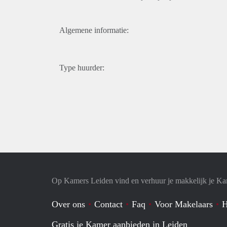
Algemene informatie:
Type huurder:
Op Kamers Leiden vind en verhuur je makkelijk je K
Over ons
Contact
Faq
Voor Makelaars
H
Gratis je Kamer aanbieden in Leiden