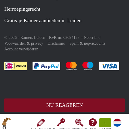
Herroepingsrecht
Gratis je Kamer aanbieden in Leiden
© 2026 - Kamers Leiden - KvK nr. 02094127 –
Nederland
Voorwaarden & privacy
Disclaimer
Spam & nep-accounts
Account verwijderen
Je rekent gemakkelijk af met Paypal
Je rekent gemakkelijk af met M
Je rekent gemakkelij
Je re
NU REAGEREN
+