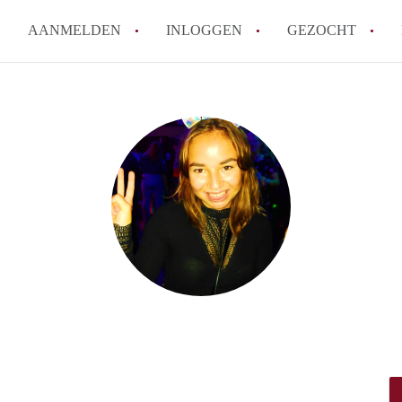
AANMELDEN
INLOGGEN
GEZOCHT
Tips: om in Leiden een kamer 
How to translate KamersLeide
Wat is KamersLeiden?
Wat is de privacyverklaring v
Berekent KamersLeiden makela
Alle veelgestelde vragen