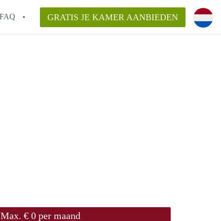
FAQ
GRATIS JE KAMER AANBIEDEN
te vinden!
n!
an KamersLeiden?
arsvergoeding/bemiddelingsvergoeding?
Max. € 0 per maand