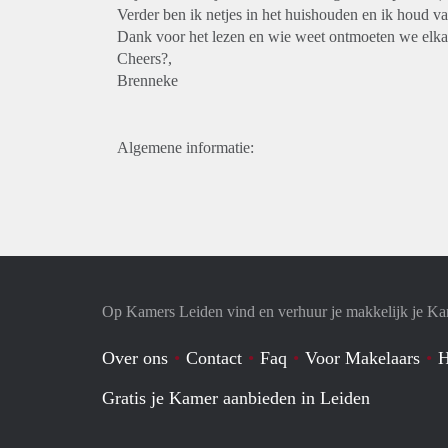
Verder ben ik netjes in het huishouden en ik houd v
Dank voor het lezen en wie weet ontmoeten we elka
Cheers?,
Brenneke
Algemene informatie:
Op Kamers Leiden vind en verhuur je makkelijk je K
Over ons
Contact
Faq
Voor Makelaars
H
Gratis je Kamer aanbieden in Leiden