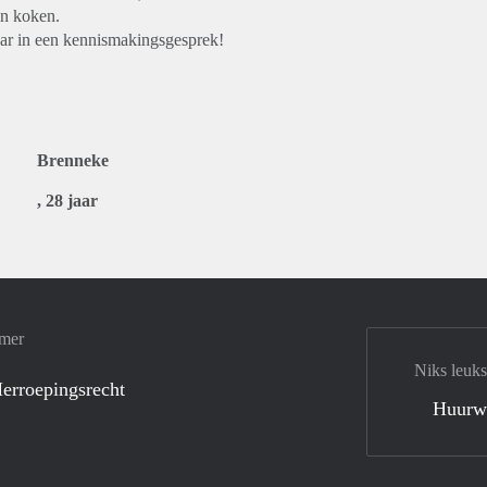
an koken.
ar in een kennismakingsgesprek!
Brenneke
, 28 jaar
amer
Niks leuks
erroepingsrecht
Huurw