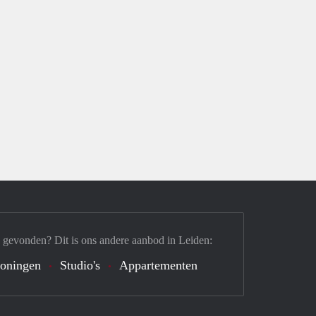
 gevonden? Dit is ons andere aanbod in Leiden:
oningen
Studio's
Appartementen