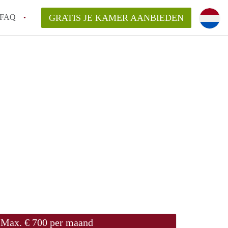
FAQ
GRATIS JE KAMER AANBIEDEN
te vinden!
n!
an KamersLeiden?
arsvergoeding/bemiddelingsvergoeding?
Max. € 700 per maand