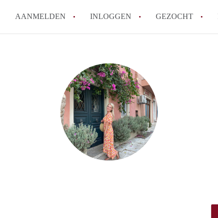
AANMELDEN
INLOGGEN
GEZOCHT
Tips: om in Leiden een kamer 
How to translate KamersLeide
Wat is KamersLeiden?
Wat is de privacyverklaring v
Berekent KamersLeiden makela
Alle veelgestelde vragen