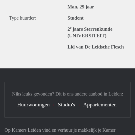
Man, 29 jaar
Type huurder:
Student
e
2
jaars Sterrenkunde
(UNIVERSITEIT)
Lid van De Leidsche Flesch
Niks leuks gevonden? Dit is ons andere aanbod in Leiden:
Huurwoningen
Studio's
Appartementen
Op Kamers Leiden vind en verhuur je makkelijk je Kamer