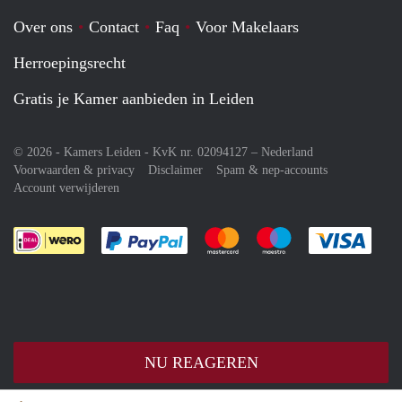
Over ons
Contact
Faq
Voor Makelaars
Herroepingsrecht
Gratis je Kamer aanbieden in Leiden
© 2026 - Kamers Leiden - KvK nr. 02094127 –
Nederland
Voorwaarden & privacy
Disclaimer
Spam & nep-accounts
Account verwijderen
Je rekent gemakkelijk af met Paypal
Je rekent gemakkelijk af met M
Je rekent gemakkelij
Je re
NU REAGEREN