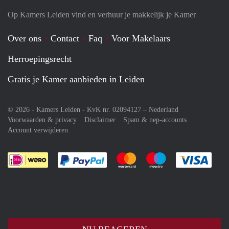
Op Kamers Leiden vind en verhuur je makkelijk je Kamer
Over ons
Contact
Faq
Voor Makelaars
Herroepingsrecht
Gratis je Kamer aanbieden in Leiden
© 2026 - Kamers Leiden - KvK nr. 02094127 –
Nederland
Voorwaarden & privacy
Disclaimer
Spam & nep-accounts
Account verwijderen
Je rekent gemakkelijk af met Paypal
Je rekent gemakkelijk af met M
Je rekent gemakkelij
Je re