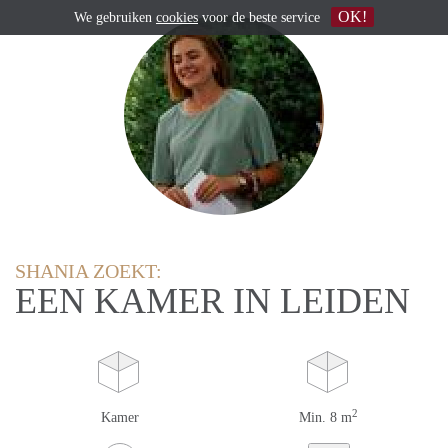
OK!
We gebruiken
cookies
voor de beste service
SHANIA ZOEKT:
EEN KAMER IN LEIDEN
2
Kamer
Min. 8 m