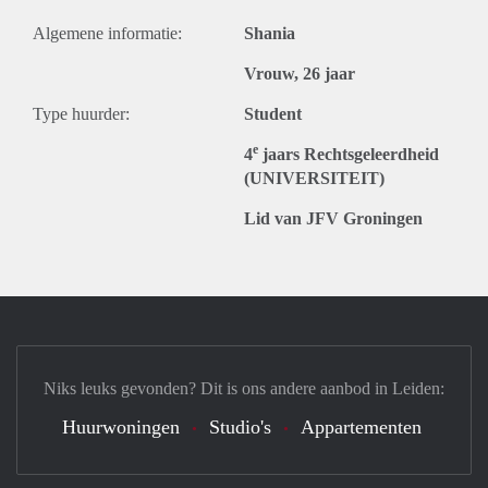
Algemene informatie:
Shania
Vrouw, 26 jaar
Type huurder:
Student
e
4
jaars Rechtsgeleerdheid
(UNIVERSITEIT)
Lid van JFV Groningen
Niks leuks gevonden? Dit is ons andere aanbod in Leiden:
Huurwoningen
Studio's
Appartementen