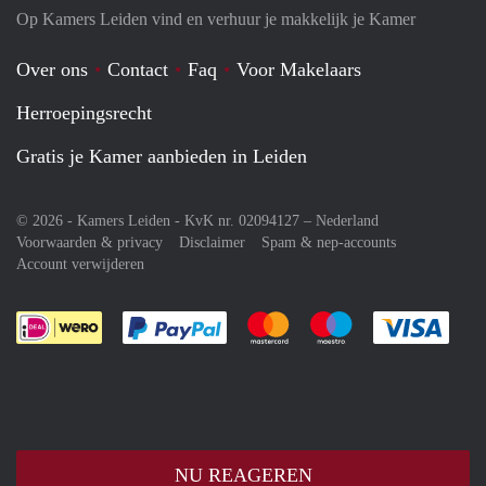
Op Kamers Leiden vind en verhuur je makkelijk je Kamer
Over ons
Contact
Faq
Voor Makelaars
Herroepingsrecht
Gratis je Kamer aanbieden in Leiden
© 2026 - Kamers Leiden - KvK nr. 02094127 –
Nederland
Voorwaarden & privacy
Disclaimer
Spam & nep-accounts
Account verwijderen
Je rekent gemakkelijk af met Paypal
Je rekent gemakkelijk af met M
Je rekent gemakkelij
Je re
NU REAGEREN