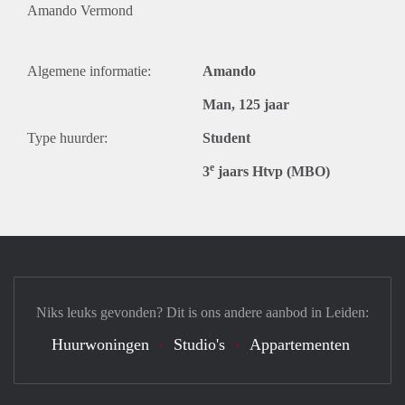
Amando Vermond
Algemene informatie:
Amando
Man, 125 jaar
Type huurder:
Student
e
3
jaars Htvp (MBO)
Niks leuks gevonden? Dit is ons andere aanbod in Leiden:
Huurwoningen
Studio's
Appartementen