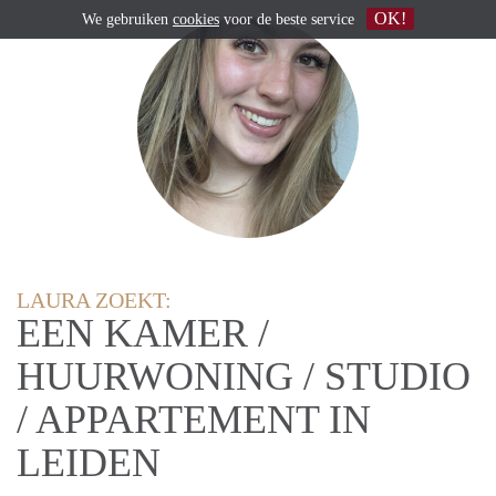
OK!
We gebruiken
cookies
voor de beste service
LAURA ZOEKT:
EEN KAMER /
HUURWONING / STUDIO
/ APPARTEMENT IN
LEIDEN