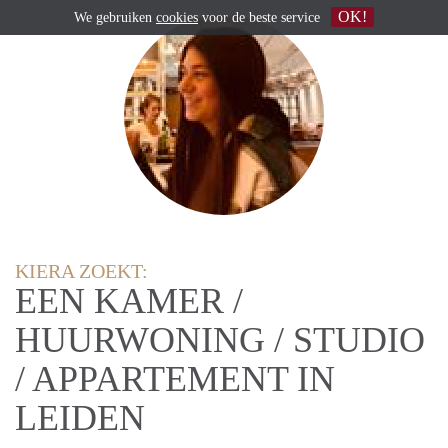
OK!
We gebruiken
cookies
voor de beste service
KIERA ZOEKT:
EEN KAMER /
HUURWONING / STUDIO
/ APPARTEMENT IN
LEIDEN