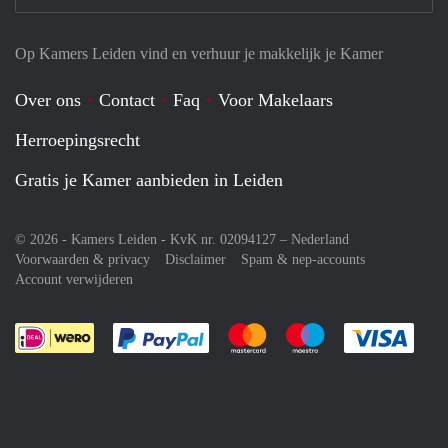
Op Kamers Leiden vind en verhuur je makkelijk je Kamer
Over ons
Contact
Faq
Voor Makelaars
Herroepingsrecht
Gratis je Kamer aanbieden in Leiden
© 2026 - Kamers Leiden - KvK nr. 02094127 –
Nederland
Voorwaarden & privacy
Disclaimer
Spam & nep-accounts
Account verwijderen
Je rekent gemakkelijk af met Paypal
Je rekent gemakkelijk af met M
Je rekent gemakkelij
Je re