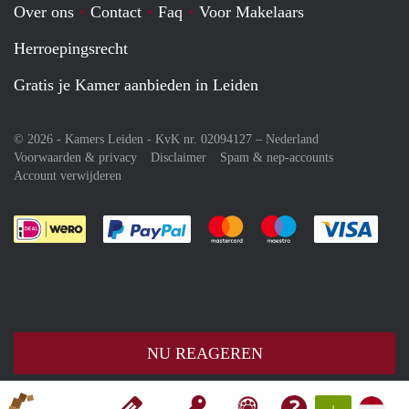
Over ons
Contact
Faq
Voor Makelaars
Herroepingsrecht
Gratis je Kamer aanbieden in Leiden
© 2026 - Kamers Leiden - KvK nr. 02094127 –
Nederland
Voorwaarden & privacy
Disclaimer
Spam & nep-accounts
Account verwijderen
Je rekent gemakkelijk af met Paypal
Je rekent gemakkelijk af met M
Je rekent gemakkelij
Je re
NU REAGEREN