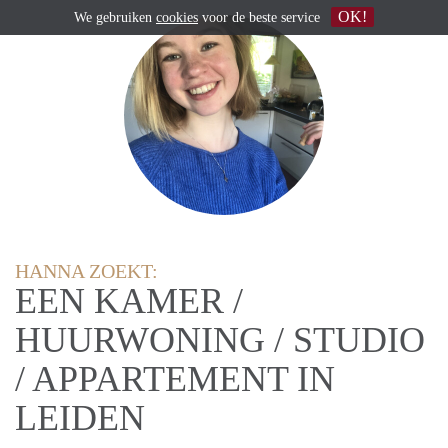
OK!
We gebruiken
cookies
voor de beste service
HANNA ZOEKT:
EEN KAMER /
HUURWONING / STUDIO
/ APPARTEMENT IN
LEIDEN