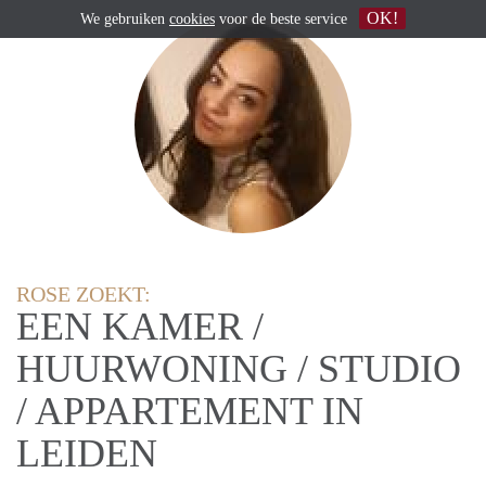
OK!
We gebruiken
cookies
voor de beste service
ROSE ZOEKT:
EEN KAMER /
HUURWONING / STUDIO
/ APPARTEMENT IN
LEIDEN