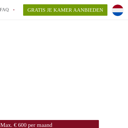
FAQ
GRATIS JE KAMER AANBIEDEN
te vinden!
n!
an KamersLeiden?
arsvergoeding/bemiddelingsvergoeding?
Max. € 600 per maand