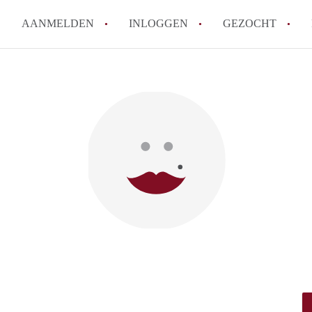
AANMELDEN
INLOGGEN
GEZOCHT
Tips: om in Leiden een kamer 
How to translate KamersLeide
Wat is KamersLeiden?
Wat is de privacyverklaring v
Berekent KamersLeiden makela
Alle veelgestelde vragen