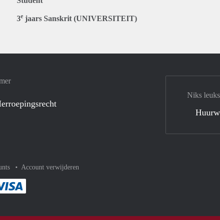
Student
e
3
jaars Sanskrit (UNIVERSITEIT)
amer
Niks leuks
erroepingsrecht
Huurw
unts
Account verwijderen
met Paypal
kelijk af met Mastercard
ent gemakkelijk af met Meastro
Je rekent gemakkelijk af met Visa