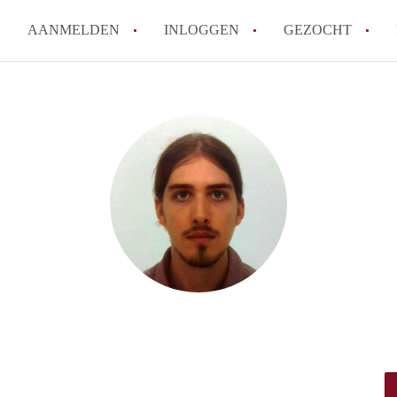
AANMELDEN
INLOGGEN
GEZOCHT
Tips: om in Leiden een kamer 
How to translate KamersLeide
Wat is KamersLeiden?
Wat is de privacyverklaring v
Berekent KamersLeiden makela
Alle veelgestelde vragen