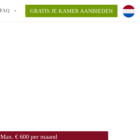
FAQ
GRATIS JE KAMER AANBIEDEN
te vinden!
n!
an KamersLeiden?
arsvergoeding/bemiddelingsvergoeding?
Max. € 600 per maand