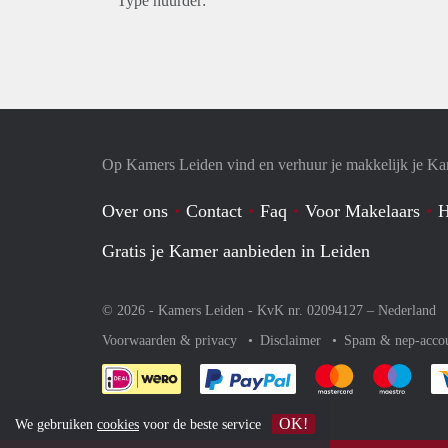
Type huurder:
Op Kamers Leiden vind en verhuur je makkelijk je K
Over ons
Contact
Faq
Voor Makelaars
H
Gratis je Kamer aanbieden in Leiden
© 2026 - Kamers Leiden - KvK nr. 02094127 –
Nederland
Voorwaarden & privacy
Disclaimer
Spam & nep-acco
Je rekent gemakkelijk af 
Je rekent gemak
Je rek
OK!
We gebruiken
cookies
voor de beste service