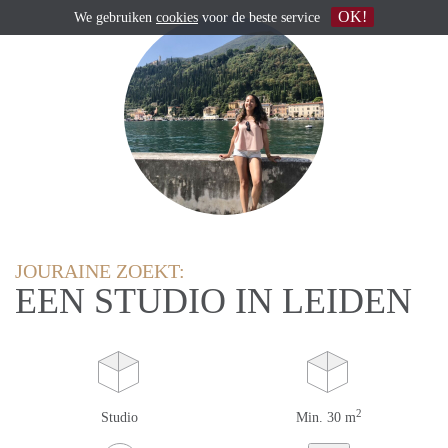
OK!
We gebruiken
cookies
voor de beste service
JOURAINE ZOEKT:
EEN STUDIO IN LEIDEN
2
Studio
Min. 30 m