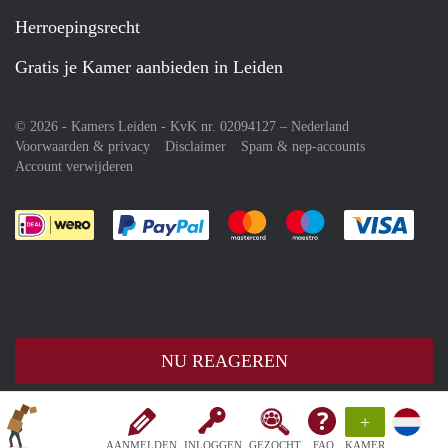
Herroepingsrecht
Gratis je Kamer aanbieden in Leiden
© 2026 - Kamers Leiden - KvK nr. 02094127 –
Nederland
Voorwaarden & privacy
Disclaimer
Spam & nep-accounts
Account verwijderen
Je rekent gemakkelijk af met Paypal
Je rekent gemakkelijk af met M
Je rekent gemakkelij
Je re
NU REAGEREN
+
AANMELDEN
INLOGGEN
GEZOCHT
FAQ
KAMER