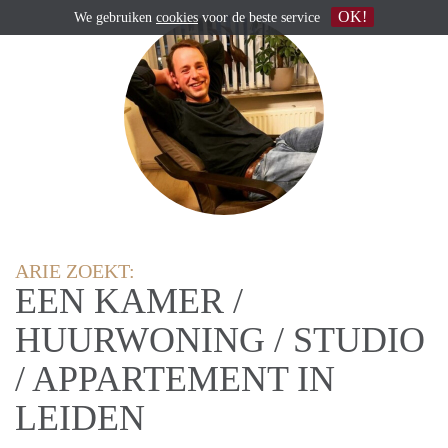
OK!
We gebruiken
cookies
voor de beste service
ARIE ZOEKT:
EEN KAMER /
HUURWONING / STUDIO
/ APPARTEMENT IN
LEIDEN