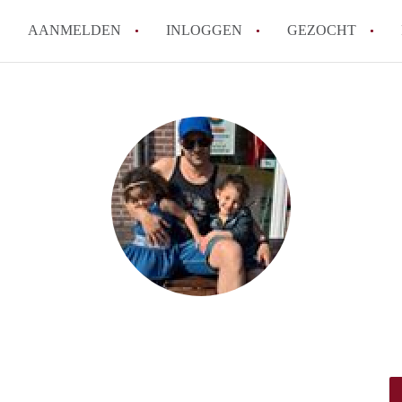
AANMELDEN
INLOGGEN
GEZOCHT
Tips: om in Leiden een kamer 
How to translate KamersLeide
Wat is KamersLeiden?
Wat is de privacyverklaring v
Berekent KamersLeiden makela
Alle veelgestelde vragen