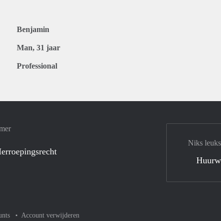
Benjamin
Man, 31 jaar
Professional
amer
Niks leuks
erroepingsrecht
Huurw
unts
Account verwijderen