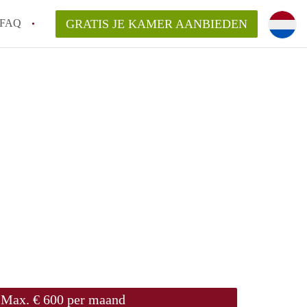
FAQ
GRATIS JE KAMER AANBIEDEN
te vinden!
n!
an KamersLeiden?
arsvergoeding/bemiddelingsvergoeding?
Max. € 600 per maand