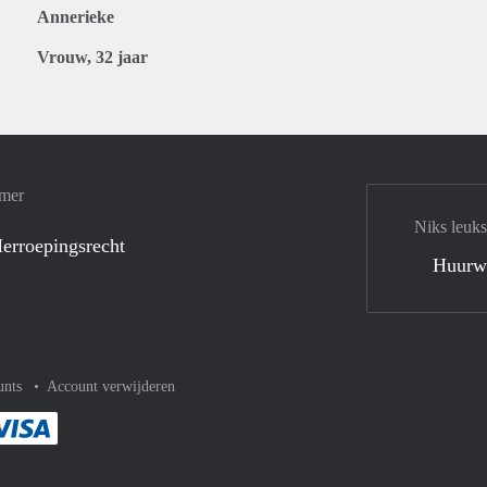
Annerieke
Vrouw, 32 jaar
amer
Niks leuks
erroepingsrecht
Huurw
unts
Account verwijderen
met Paypal
kelijk af met Mastercard
ent gemakkelijk af met Meastro
Je rekent gemakkelijk af met Visa