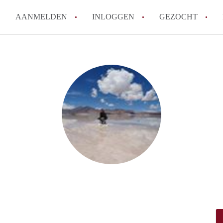
AANMELDEN
INLOGGEN
GEZOCHT
Tips: om in Leiden een kamer 
How to translate KamersLeide
Wat is KamersLeiden?
Wat is de privacyverklaring v
Berekent KamersLeiden makela
Alle veelgestelde vragen