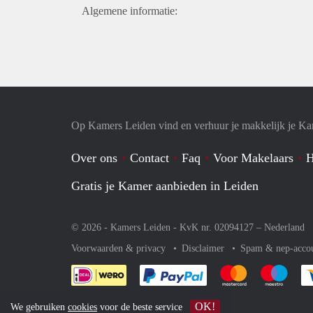
Algemene informatie:
Op Kamers Leiden vind en verhuur je makkelijk je K
Over ons
Contact
Faq
Voor Makelaars
H
Gratis je Kamer aanbieden in Leiden
© 2026 - Kamers Leiden - KvK nr. 02094127 –
Nederland
Voorwaarden & privacy
Disclaimer
Spam & nep-acco
Je rekent gemakkelijk af 
Je rekent gemak
Je rek
OK!
We gebruiken
cookies
voor de beste service