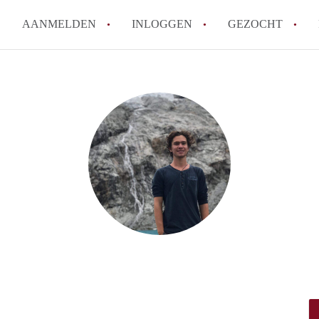
AANMELDEN
INLOGGEN
GEZOCHT
Tips: om in Leiden een kamer 
How to translate KamersLeide
Wat is KamersLeiden?
Wat is de privacyverklaring v
Berekent KamersLeiden makela
Alle veelgestelde vragen