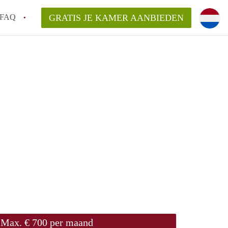
FAQ
GRATIS JE KAMER AANBIEDEN
te vinden!
n!
an KamersLeiden?
arsvergoeding/bemiddelingsvergoeding?
Max. € 700 per maand