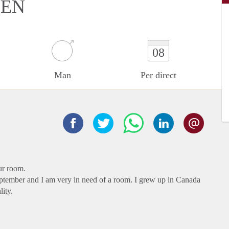
DEN
08
Man
Per direct
our room.
eptember and I am very in need of a room. I grew up in Canada
lity.