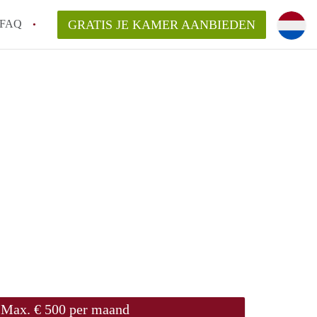
FAQ
GRATIS JE KAMER AANBIEDEN
te vinden!
n!
an KamersLeiden?
arsvergoeding/bemiddelingsvergoeding?
Max. € 500 per maand