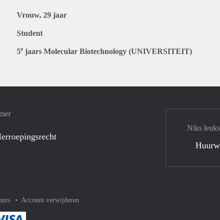
Vrouw, 29 jaar
Student
e
5
jaars Molecular Biotechnology (UNIVERSITEIT)
amer
Niks leuks
erroepingsrecht
Huurw
unts
Account verwijderen
met Paypal
kelijk af met Mastercard
ent gemakkelijk af met Meastro
Je rekent gemakkelijk af met Visa