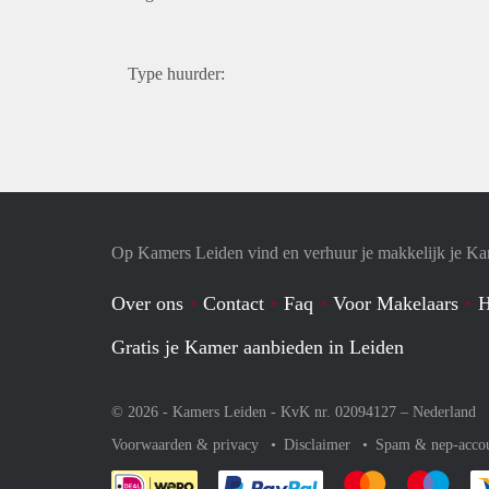
Type huurder:
Op Kamers Leiden vind en verhuur je makkelijk je K
Over ons
Contact
Faq
Voor Makelaars
H
Gratis je Kamer aanbieden in Leiden
© 2026 - Kamers Leiden - KvK nr. 02094127 –
Nederland
Voorwaarden & privacy
Disclaimer
Spam & nep-acco
Je rekent gemakkelijk af 
Je rekent gemak
Je rek