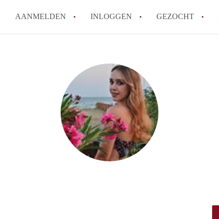
AANMELDEN
INLOGGEN
GEZOCHT
Tips: om in Leiden een kamer 
How to translate KamersLeide
Wat is KamersLeiden?
Wat is de privacyverklaring v
Berekent KamersLeiden makela
Alle veelgestelde vragen