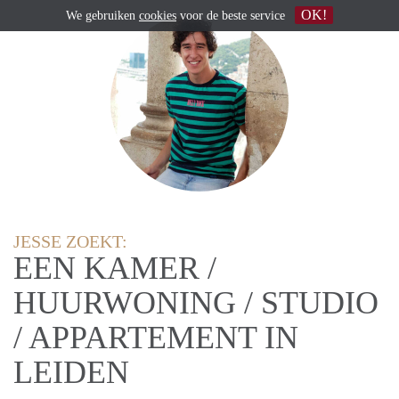
OK!
We gebruiken
cookies
voor de beste service
JESSE ZOEKT:
EEN KAMER /
HUURWONING / STUDIO
/ APPARTEMENT IN
LEIDEN