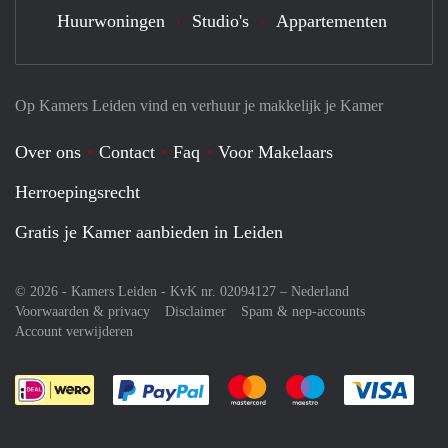
Huurwoningen
Studio's
Appartementen
Op Kamers Leiden vind en verhuur je makkelijk je Kamer
Over ons
Contact
Faq
Voor Makelaars
Herroepingsrecht
Gratis je Kamer aanbieden in Leiden
© 2026 - Kamers Leiden - KvK nr. 02094127 –
Nederland
Voorwaarden & privacy
Disclaimer
Spam & nep-accounts
Account verwijderen
Je rekent gemakkelijk af met Paypal
Je rekent gemakkelijk af met M
Je rekent gemakkelij
Je re