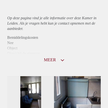
Op deze pagina vind je alle informatie over deze Kamer in
Leiden. Als je vragen hebt kun je contact opnemen met de
aanbieder.
Bemiddelingskosten
Nee
Object
Direct bij de eigenaar
Borg
MEER
740
Garantiestelling
Mogelijk
Huurtoeslag
Mogelijk
Inkomen eis
2,6 X De bruto huur
Huurtermijn
Onbepaalde termijn