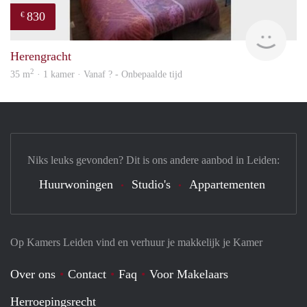
830
€
finde
Herengracht
2
35 m
· 1 kamer · Vanaf ? - Onbepaalde tijd
Niks leuks gevonden? Dit is ons andere aanbod in Leiden:
Huurwoningen
Studio's
Appartementen
Op Kamers Leiden vind en verhuur je makkelijk je Kamer
Over ons
Contact
Faq
Voor Makelaars
Herroepingsrecht