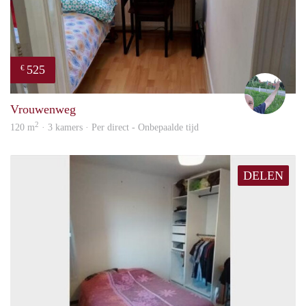
525
€
S.S.
Vrouwenweg
2
120 m
· 3 kamers · Per direct - Onbepaalde tijd
DELEN