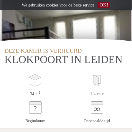
OK!
We gebruiken
cookies
voor de beste service
DEZE KAMER IS VERHUURD
KLOKPOORT IN LEIDEN
2
34 m
1 kamer
∞
?
Begindatum
Onbepaalde tijd