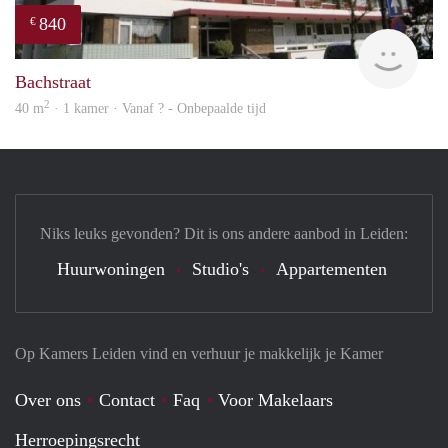
840
€
rent
Bachstraat
2
40 m
· 1 kamer · Vanaf ? - Onbepaalde tijd
Niks leuks gevonden? Dit is ons andere aanbod in Leiden:
Huurwoningen
Studio's
Appartementen
Op Kamers Leiden vind en verhuur je makkelijk je Kamer
Over ons
Contact
Faq
Voor Makelaars
Herroepingsrecht