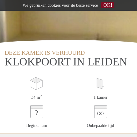
OK!
We gebruiken
cookies
voor de beste service
DEZE KAMER IS VERHUURD
KLOKPOORT IN LEIDEN
2
34 m
1 kamer
∞
?
Begindatum
Onbepaalde tijd