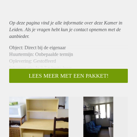
Op deze pagina vind je alle informatie over deze Kamer in
Leiden. Als je vragen hebt kun je contact opnemen met de
aanbieder.
Object: Direct bij de eigenaar
Huurtermijn: Onbepaalde termijn
Oplevering: Gestoffeerd
Inkomen eis: Ja 2,7 x bruto huur
Garantiestelling mogelijk: Ja
LEES MEER MET EEN PAKKET!
Borg: 1 maand
Bemiddeling kosten: Nee
Internet: Ja
Gedeelde keuken: Nee
Gedeelde Douche: Nee
Gedeelde woonkamer: Nee
Huisgenoten: Nee
Geslacht huisgenoten: N.v.t.