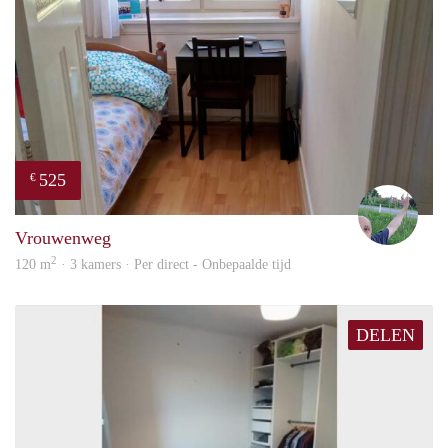
525
€
S.S.
Vrouwenweg
2
120 m
· 3 kamers · Per direct - Onbepaalde tijd
DELEN