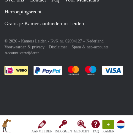
Herroepingsrecht
Gratis je Kamer aanbieden in Leiden
© 2026 - Kamers Leiden - KvK nr. 02094127 –
Nederland
Voorwaarden & privacy
Disclaimer
Spam & nep-accounts
Account verwijderen
Je rekent gemakkelijk af met Paypal
Je rekent gemakkelijk af met M
Je rekent gemakkelij
Je re
+
AANMELDEN
INLOGGEN
GEZOCHT
FAQ
KAMER