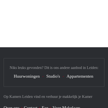
Niks leuks gevonden? Dit is ons andere aanbod in Leiden:
Huurwoningen
Studio's
Appartementen
Op Kamers Leiden vind en verhuur je makkelijk je Kamer
Over ons
Contact
Faq
Voor Makelaars