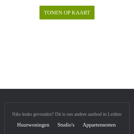
TONEN OP KAART
Niks leuks gevonden? Dit is ons andere aanbod in Leiden:
Huurwoningen
Studio's
Appartementen