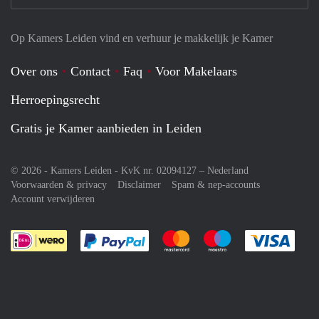
Op Kamers Leiden vind en verhuur je makkelijk je Kamer
Over ons
Contact
Faq
Voor Makelaars
Herroepingsrecht
Gratis je Kamer aanbieden in Leiden
© 2026 - Kamers Leiden - KvK nr. 02094127 –
Nederland
Voorwaarden & privacy
Disclaimer
Spam & nep-accounts
Account verwijderen
Je rekent gemakkelijk af met Paypal
Je rekent gemakkelijk af met M
Je rekent gemakkelij
Je re