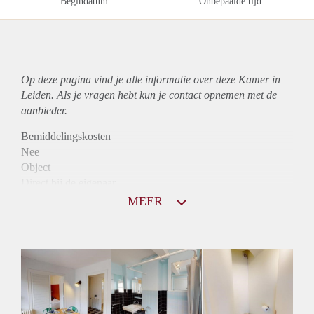
Begindatum
Onbepaalde tijd
Op deze pagina vind je alle informatie over deze Kamer in
Leiden. Als je vragen hebt kun je contact opnemen met de
aanbieder.
Bemiddelingskosten
Nee
Object
Direct bij de eigenaar
Borg
MEER
630
Garantiestelling
Niet mogelijk
Huurtoeslag
Niet mogelijk
Inkomen eis
N.V.T.