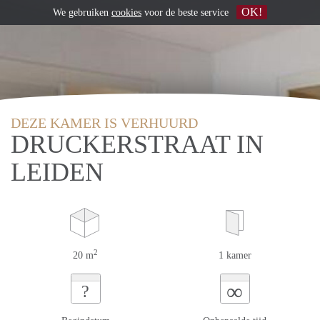
OK!
We gebruiken
cookies
voor de beste service
DEZE KAMER IS VERHUURD
DRUCKERSTRAAT IN
LEIDEN
2
20 m
1 kamer
∞
?