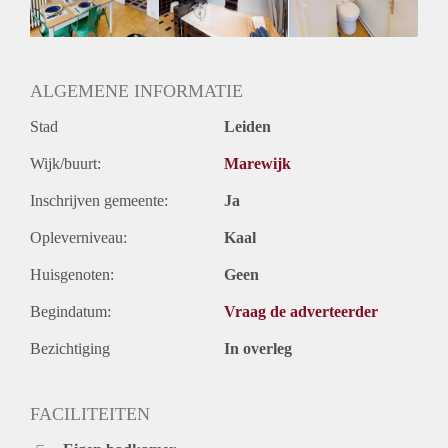
Huurtermijn
Onbepaalde termijn
Oplevering
Gestoffeerd
ALGEMENE INFORMATIE
Stad
Leiden
Wijk/buurt:
Marewijk
Inschrijven gemeente:
Ja
Opleverniveau:
Kaal
Huisgenoten:
Geen
Begindatum:
Vraag de adverteerder
Bezichtiging
In overleg
FACILITEITEN