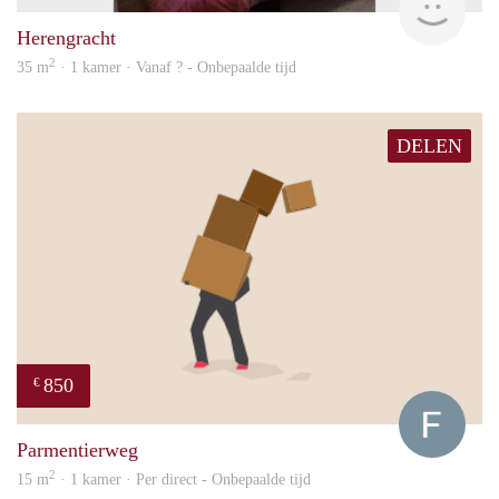
Herengracht
2
35 m
· 1 kamer · Vanaf ? - Onbepaalde tijd
DELEN
850
€
Franc
Parmentierweg
2
15 m
· 1 kamer · Per direct - Onbepaalde tijd