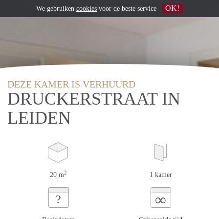
OK!
We gebruiken
cookies
voor de beste service
DEZE KAMER IS VERHUURD
DRUCKERSTRAAT IN
LEIDEN
2
20 m
1 kamer
∞
?