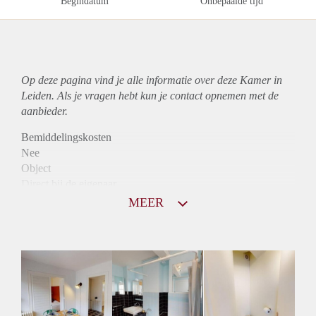
Begindatum
Onbepaalde tijd
Op deze pagina vind je alle informatie over deze Kamer in
Leiden. Als je vragen hebt kun je contact opnemen met de
aanbieder.
Bemiddelingskosten
Nee
Object
Direct bij de eigenaar
Borg
MEER
630
Garantiestelling
Niet mogelijk
Huurtoeslag
Niet mogelijk
Inkomen eis
N.V.T.