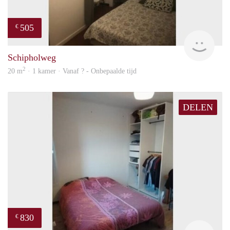
505
€
finde
Schipholweg
2
20 m
· 1 kamer · Vanaf ? - Onbepaalde tijd
DELEN
830
€
finde