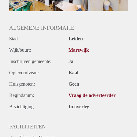
Huurtermijn
Onbepaalde termijn
Oplevering
Gestoffeerd
ALGEMENE INFORMATIE
Stad
Leiden
Wijk/buurt:
Marewijk
Inschrijven gemeente:
Ja
Opleverniveau:
Kaal
Huisgenoten:
Geen
Begindatum:
Vraag de adverteerder
Bezichtiging
In overleg
FACILITEITEN