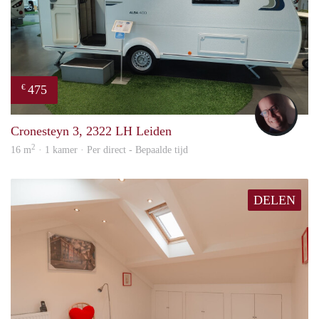
475
€
wout
Cronesteyn 3, 2322 LH Leiden
2
16 m
· 1 kamer · Per direct - Bepaalde tijd
DELEN