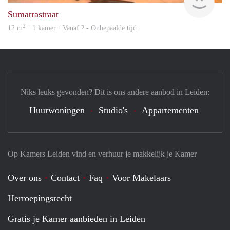
Sumatrastraat
2
12 m
· 1 kamer · Vanaf ? - Onbepaalde tijd
Niks leuks gevonden? Dit is ons andere aanbod in Leiden:
Huurwoningen
Studio's
Appartementen
Op Kamers Leiden vind en verhuur je makkelijk je Kamer
Over ons
Contact
Faq
Voor Makelaars
Herroepingsrecht
Gratis je Kamer aanbieden in Leiden