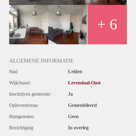
G/W/E TV, internet en gemeentelijke heffingen.
LET OP! UITSLUITEND REAGEREN VIA DE
BANNER PLAN EEN BEZICHTIGING!
+ 6
ALGEMENE INFORMATIE
Stad
Leiden
Wijk/buurt:
Levendaal-Oost
Inschrijven gemeente:
Ja
Opleverniveau:
Gemeubileerd
Huisgenoten:
Geen
Bezichtiging
In overleg