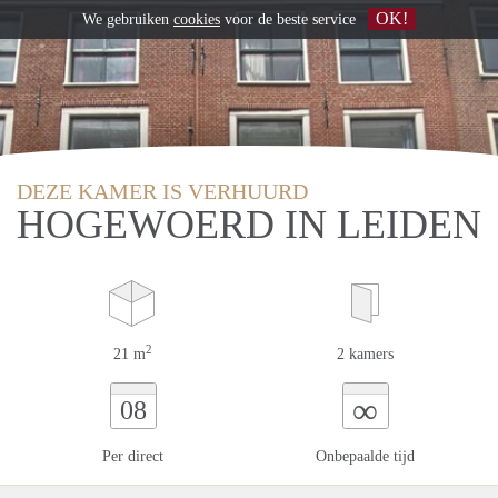
OK!
We gebruiken
cookies
voor de beste service
DEZE KAMER IS VERHUURD
HOGEWOERD IN LEIDEN
2
21 m
2 kamers
∞
08
Per direct
Onbepaalde tijd