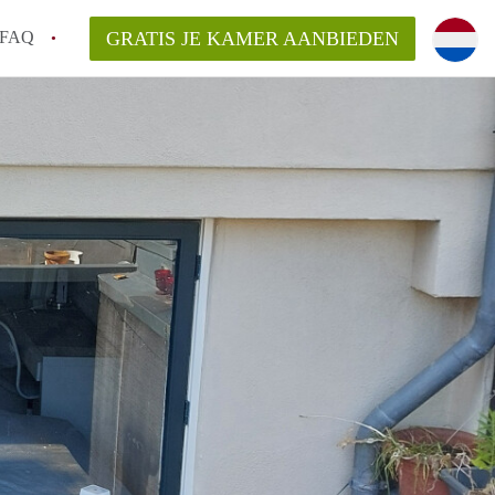
FAQ
GRATIS JE KAMER AANBIEDEN
te vinden!
n!
an KamersLeiden?
arsvergoeding/bemiddelingsvergoeding?