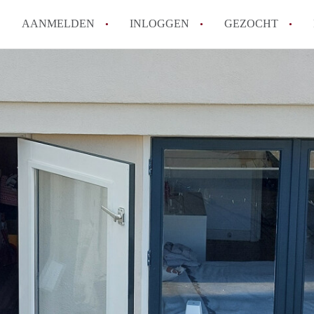
AANMELDEN
INLOGGEN
GEZOCHT
Tips: om in Leiden een kamer 
How to translate KamersLeide
Wat is KamersLeiden?
Wat is de privacyverklaring v
Berekent KamersLeiden makela
Alle veelgestelde vragen