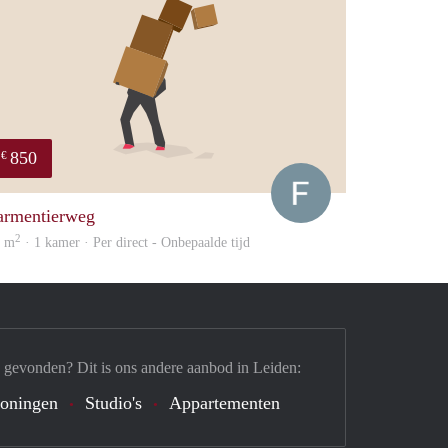
850
€
Francisco
armentierweg
2
5 m
· 1 kamer · Per direct - Onbepaalde tijd
 gevonden? Dit is ons andere aanbod in Leiden:
oningen
Studio's
Appartementen