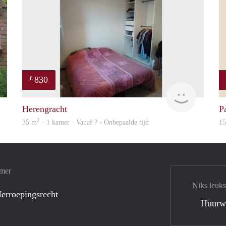
830
€
S.S.
finder
Herengracht
P
2
35 m
· 1 kamer · Vanaf ? - Onbepaalde tijd
1
amer
Niks leuks
erroepingsrecht
Huurw