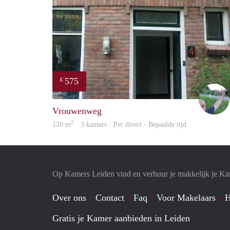
575
€
Vrouwenweg
2
120 m
· 3 kamers · Per direct - Bepaalde tijd
Op Kamers Leiden vind en verhuur je makkelijk je K
Over ons
Contact
Faq
Voor Makelaars
H
Gratis je Kamer aanbieden in Leiden