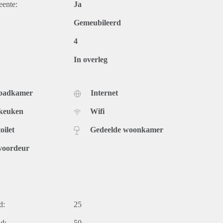
eente:
Ja
Gemeubileerd
4
In overleg
 badkamer
Internet
 keuken
Wifi
oilet
Gedeelde woonkamer
voordeur
d:
25
d:
50