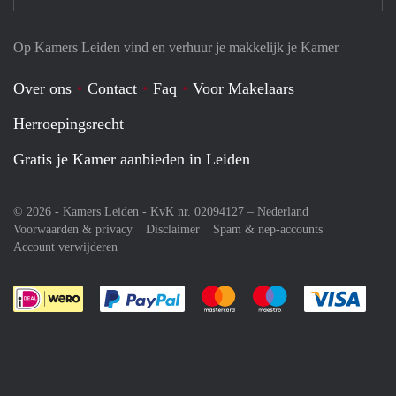
Op Kamers Leiden vind en verhuur je makkelijk je Kamer
Over ons
Contact
Faq
Voor Makelaars
Herroepingsrecht
Gratis je Kamer aanbieden in Leiden
© 2026 - Kamers Leiden - KvK nr. 02094127 –
Nederland
Voorwaarden & privacy
Disclaimer
Spam & nep-accounts
Account verwijderen
Je rekent gemakkelijk af met Paypal
Je rekent gemakkelijk af met M
Je rekent gemakkelij
Je re