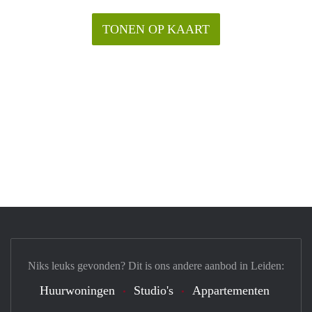
TONEN OP KAART
Niks leuks gevonden? Dit is ons andere aanbod in Leiden:
Huurwoningen
Studio's
Appartementen